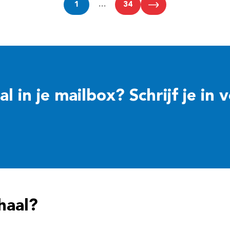
1
…
34
 in je mailbox? Schrijf je in 
haal?