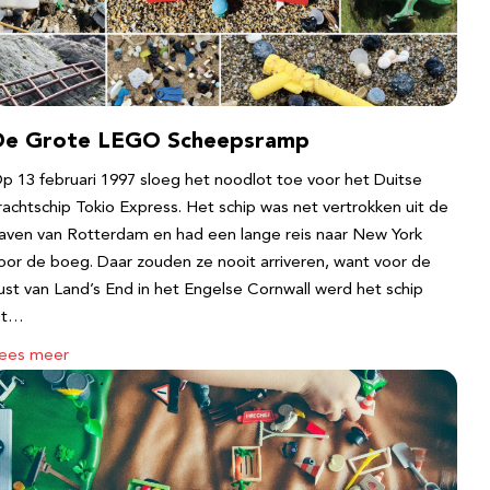
De Grote LEGO Scheepsramp
p 13 februari 1997 sloeg het noodlot toe voor het Duitse
rachtschip Tokio Express. Het schip was net vertrokken uit de
aven van Rotterdam en had een lange reis naar New York
oor de boeg. Daar zouden ze nooit arriveren, want voor de
ust van Land’s End in het Engelse Cornwall werd het schip
it…
ees meer