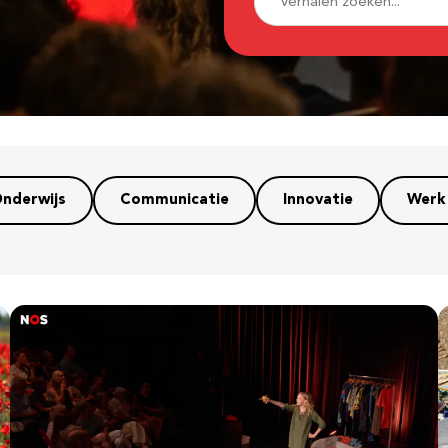
nderwijs
Communicatie
Innovatie
Werk