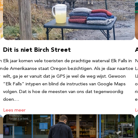
Dit is niet Birch Street
n
Elk jaar komen vele toeristen de prachtige waterval Elk Falls in
N
‘m
de Amerikaanse staat Oregon bezichtigen. Als je daar naartoe
L
r
wilt, ga je er vanuit dat je GPS je wel de weg wijst. Gewoon
I
“Elk Falls” intypen en blind de instructies van Google Maps
o
volgen. Dat is hoe de meesten van ons dat tegenwoordig
r
doen.…
e
Lees meer
L