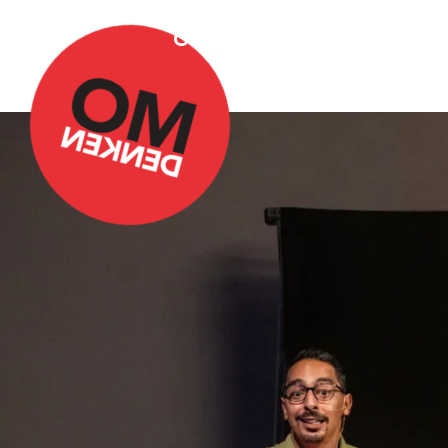
Over Omdenken
Podca