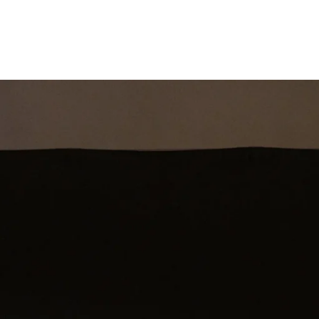
st
Theatershow
Training
Omdenkkrin