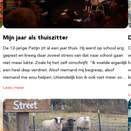
Mijn jaar als thuiszitter
De 12-jarige Petijn zit al een jaar thuis. Hij werd op school erg
O
gepest en kreeg daar zoveel stress van dat naar school gaan
v
niet meer lukte. Zoals hij het zelf omschrijft: “Ik voelde eigenlijk
h
t
een heel diep verdriet. Alsof niemand mij begreep, alsof
v
niemand me wou helpen. Uiteindelijk kon ik ook niet meer zo…
k
u
Lees meer
L