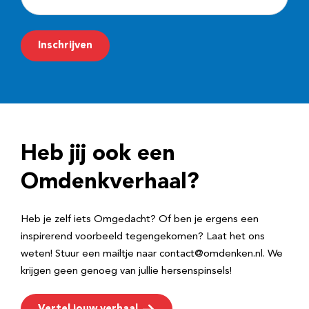
-
m
Inschrijven
a
i
l
a
d
Heb jij ook een
r
e
Omdenkverhaal?
s
Heb je zelf iets Omgedacht? Of ben je ergens een
inspirerend voorbeeld tegengekomen? Laat het ons
weten! Stuur een mailtje naar contact@omdenken.nl. We
krijgen geen genoeg van jullie hersenspinsels!