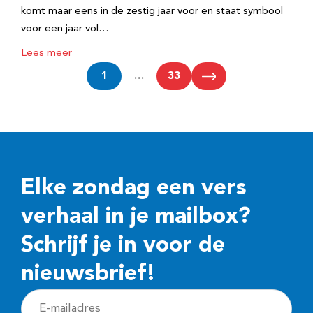
komt maar eens in de zestig jaar voor en staat symbool
voor een jaar vol…
Lees meer
1
…
33
Elke zondag een vers
verhaal in je mailbox?
Schrijf je in voor de
nieuwsbrief!
E