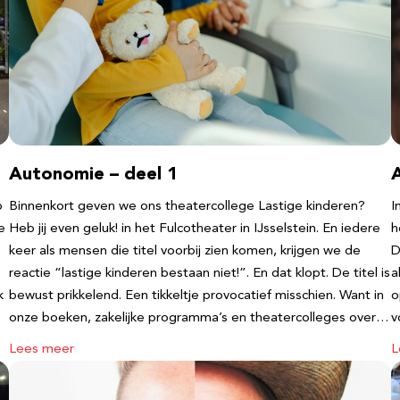
Autonomie – deel 1
b
Binnenkort geven we ons theatercollege Lastige kinderen?
I
e
Heb jij even geluk! in het Fulcotheater in IJsselstein. En iedere
h
keer als mensen die titel voorbij zien komen, krijgen we de
D
reactie “lastige kinderen bestaan niet!”. En dat klopt. De titel is
a
k
bewust prikkelend. Een tikkeltje provocatief misschien. Want in
o
onze boeken, zakelijke programma’s en theatercolleges over…
v
Lees meer
L