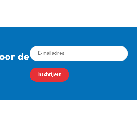
E
voor de
-
m
Inschrijven
a
i
l
a
d
r
e