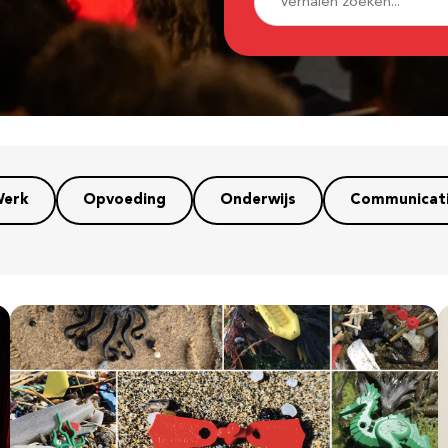
erk
Opvoeding
Onderwijs
Communicat