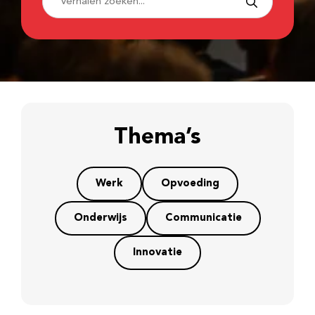
Thema’s
Werk
Opvoeding
Onderwijs
Communicatie
Innovatie