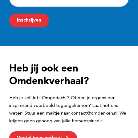
-
m
Inschrijven
a
i
l
a
d
Heb jij ook een
r
e
Omdenkverhaal?
s
Heb je zelf iets Omgedacht? Of ben je ergens een
inspirerend voorbeeld tegengekomen? Laat het ons
weten! Stuur een mailtje naar contact@omdenken.nl. We
krijgen geen genoeg van jullie hersenspinsels!