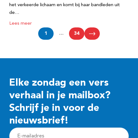
het verkeerde lichaam en komt bij haar bandleden uit
de…
Lees meer
1
…
34
Elke zondag een vers
verhaal in je mailbox?
Schrijf je in voor de
nieuwsbrief!
E