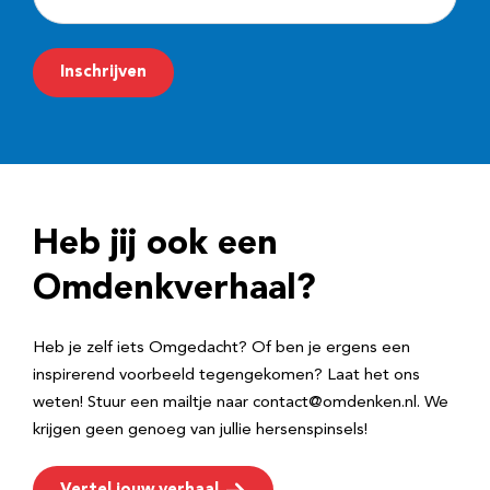
-
m
Inschrijven
a
i
l
a
d
Heb jij ook een
r
e
Omdenkverhaal?
s
Heb je zelf iets Omgedacht? Of ben je ergens een
inspirerend voorbeeld tegengekomen? Laat het ons
weten! Stuur een mailtje naar contact@omdenken.nl. We
krijgen geen genoeg van jullie hersenspinsels!