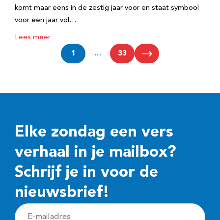
komt maar eens in de zestig jaar voor en staat symbool
voor een jaar vol…
Lees meer
1
…
33
Elke zondag een vers
verhaal in je mailbox?
Schrijf je in voor de
nieuwsbrief!
E