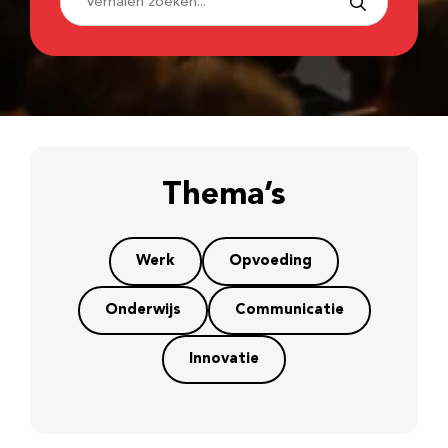
Thema’s
Werk
Opvoeding
Onderwijs
Communicatie
Innovatie