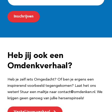
-
m
Inschrijven
a
i
l
a
d
Heb jij ook een
r
e
Omdenkverhaal?
s
Heb je zelf iets Omgedacht? Of ben je ergens een
inspirerend voorbeeld tegengekomen? Laat het ons
weten! Stuur een mailtje naar contact@omdenken.nl. We
krijgen geen genoeg van jullie hersenspinsels!