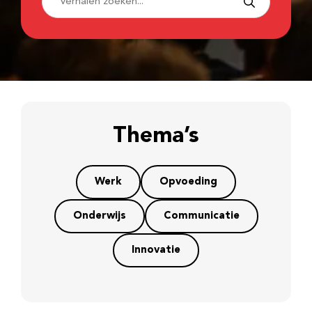
Thema’s
Werk
Opvoeding
Onderwijs
Communicatie
Innovatie