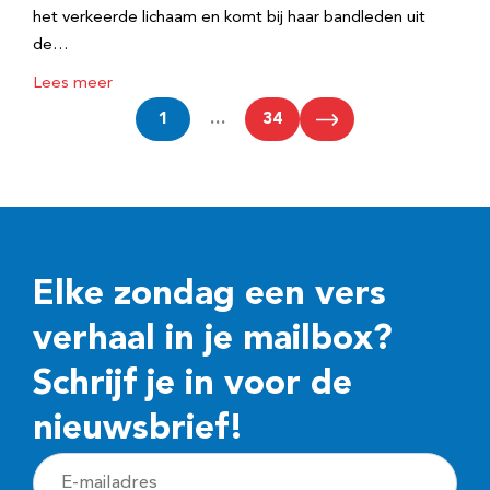
het verkeerde lichaam en komt bij haar bandleden uit
de…
Lees meer
1
…
34
Elke zondag een vers
verhaal in je mailbox?
Schrijf je in voor de
nieuwsbrief!
E