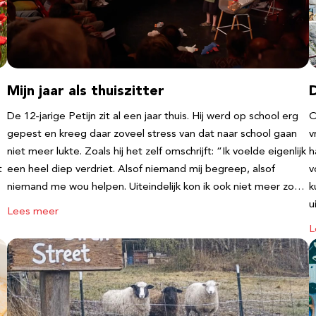
Mijn jaar als thuiszitter
De 12-jarige Petijn zit al een jaar thuis. Hij werd op school erg
O
gepest en kreeg daar zoveel stress van dat naar school gaan
v
niet meer lukte. Zoals hij het zelf omschrijft: “Ik voelde eigenlijk
h
t
een heel diep verdriet. Alsof niemand mij begreep, alsof
v
niemand me wou helpen. Uiteindelijk kon ik ook niet meer zo…
k
u
Lees meer
L