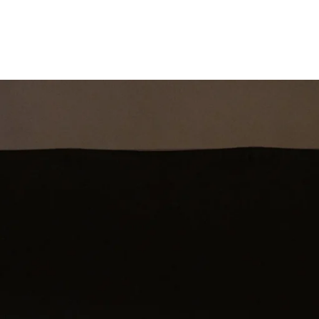
st
Theatershow
Training
Omdenkkrin