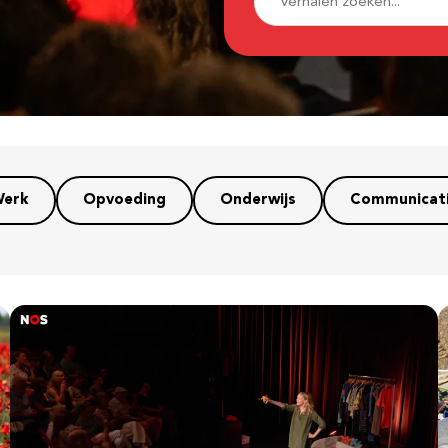
erk
Opvoeding
Onderwijs
Communicat