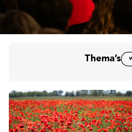
Thema’s
W