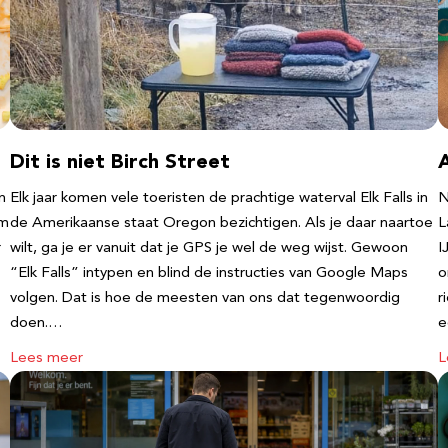
Dit is niet Birch Street
n
Elk jaar komen vele toeristen de prachtige waterval Elk Falls in
N
‘m
de Amerikaanse staat Oregon bezichtigen. Als je daar naartoe
L
r
wilt, ga je er vanuit dat je GPS je wel de weg wijst. Gewoon
I
“Elk Falls” intypen en blind de instructies van Google Maps
o
volgen. Dat is hoe de meesten van ons dat tegenwoordig
r
doen.…
e
Lees meer
L