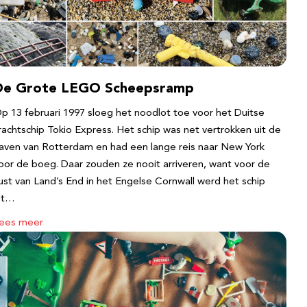
De Grote LEGO Scheepsramp
p 13 februari 1997 sloeg het noodlot toe voor het Duitse
rachtschip Tokio Express. Het schip was net vertrokken uit de
aven van Rotterdam en had een lange reis naar New York
oor de boeg. Daar zouden ze nooit arriveren, want voor de
ust van Land’s End in het Engelse Cornwall werd het schip
it…
ees meer