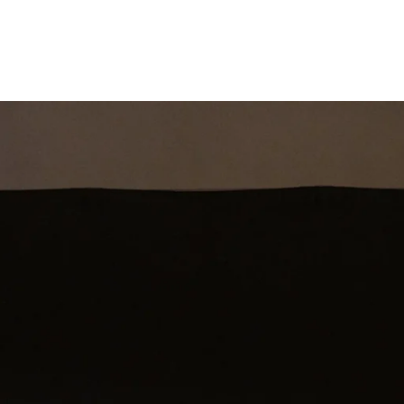
st
Theatershow
Training
Omdenkkrin