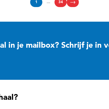
1
…
34
 in je mailbox? Schrijf je in 
haal?