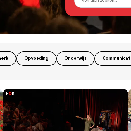
erk
Opvoeding
Onderwijs
Communicat