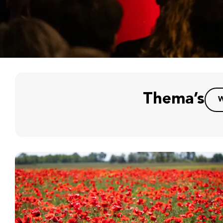
Thema’s
W