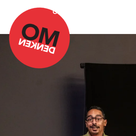
Over Omdenken
Podca