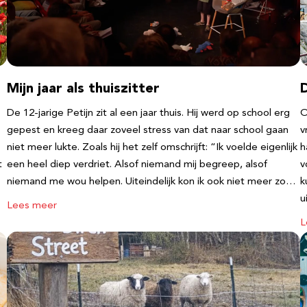
Mijn jaar als thuiszitter
De 12-jarige Petijn zit al een jaar thuis. Hij werd op school erg
O
gepest en kreeg daar zoveel stress van dat naar school gaan
v
niet meer lukte. Zoals hij het zelf omschrijft: “Ik voelde eigenlijk
h
t
een heel diep verdriet. Alsof niemand mij begreep, alsof
v
niemand me wou helpen. Uiteindelijk kon ik ook niet meer zo…
k
u
Lees meer
L