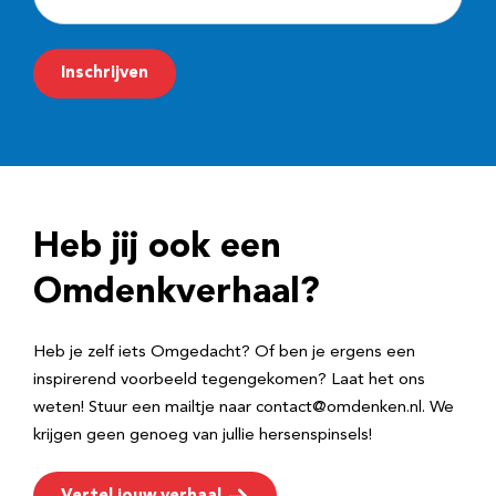
-
m
Inschrijven
a
i
l
a
d
Heb jij ook een
r
e
Omdenkverhaal?
s
Heb je zelf iets Omgedacht? Of ben je ergens een
inspirerend voorbeeld tegengekomen? Laat het ons
weten! Stuur een mailtje naar contact@omdenken.nl. We
krijgen geen genoeg van jullie hersenspinsels!