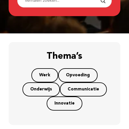
Thema’s
Werk
Opvoeding
Onderwijs
Communicatie
Innovatie