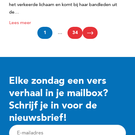
het verkeerde lichaam en komt bij haar bandleden uit
de…
Lees meer
1
…
34
Elke zondag een vers
verhaal in je mailbox?
Schrijf je in voor de
nieuwsbrief!
E