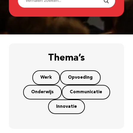
Thema’s
Werk
Opvoeding
Onderwijs
Communicatie
Innovatie