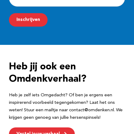
-
m
Inschrijven
a
i
l
a
d
Heb jij ook een
r
e
Omdenkverhaal?
s
Heb je zelf iets Omgedacht? Of ben je ergens een
inspirerend voorbeeld tegengekomen? Laat het ons
weten! Stuur een mailtje naar contact@omdenken.nl. We
krijgen geen genoeg van jullie hersenspinsels!