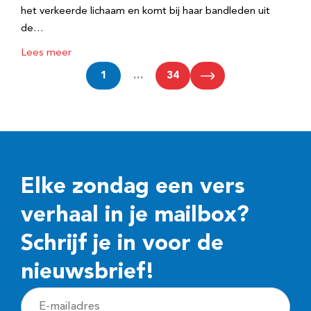
het verkeerde lichaam en komt bij haar bandleden uit
de…
Lees meer
1
…
34
Elke zondag een vers
verhaal in je mailbox?
Schrijf je in voor de
nieuwsbrief!
E