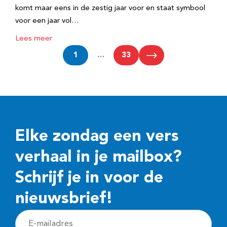
komt maar eens in de zestig jaar voor en staat symbool
voor een jaar vol…
Lees meer
1
…
33
Elke zondag een vers
verhaal in je mailbox?
Schrijf je in voor de
nieuwsbrief!
E