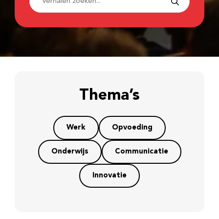
Thema’s
Werk
Opvoeding
Onderwijs
Communicatie
Innovatie