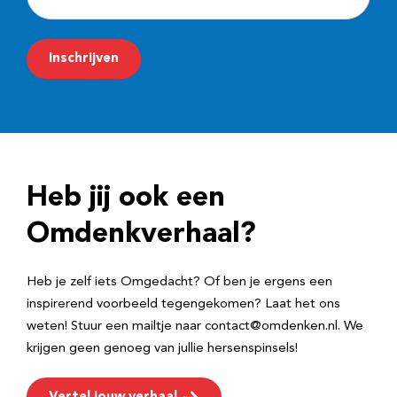
-
m
Inschrijven
a
i
l
a
d
Heb jij ook een
r
e
Omdenkverhaal?
s
Heb je zelf iets Omgedacht? Of ben je ergens een
inspirerend voorbeeld tegengekomen? Laat het ons
weten! Stuur een mailtje naar contact@omdenken.nl. We
krijgen geen genoeg van jullie hersenspinsels!