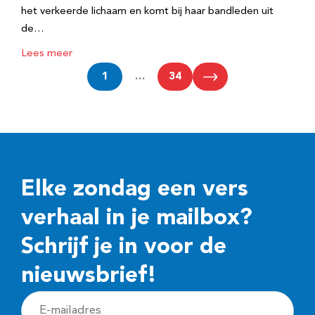
het verkeerde lichaam en komt bij haar bandleden uit
de…
Lees meer
1
…
34
Elke zondag een vers
verhaal in je mailbox?
Schrijf je in voor de
nieuwsbrief!
E