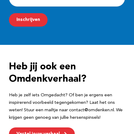
-
m
Inschrijven
a
i
l
a
d
Heb jij ook een
r
e
Omdenkverhaal?
s
Heb je zelf iets Omgedacht? Of ben je ergens een
inspirerend voorbeeld tegengekomen? Laat het ons
weten! Stuur een mailtje naar contact@omdenken.nl. We
krijgen geen genoeg van jullie hersenspinsels!