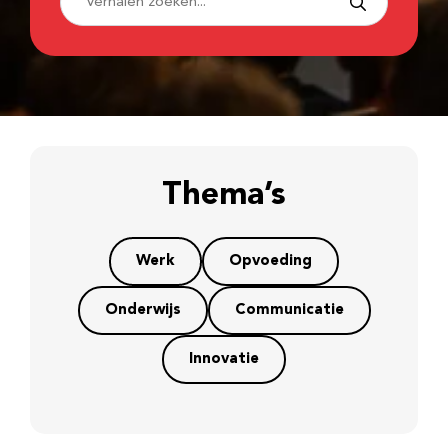
Thema’s
Werk
Opvoeding
Onderwijs
Communicatie
Innovatie