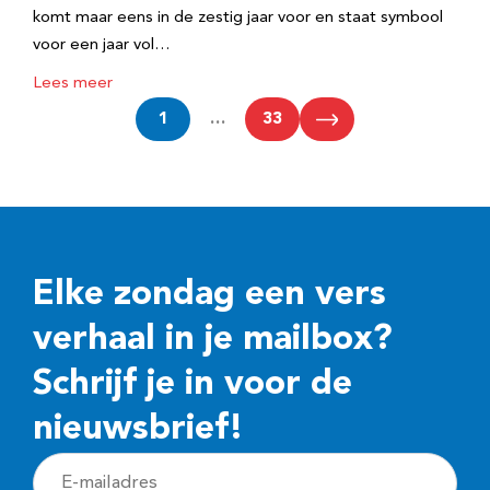
komt maar eens in de zestig jaar voor en staat symbool
voor een jaar vol…
Lees meer
1
…
33
Elke zondag een vers
verhaal in je mailbox?
Schrijf je in voor de
nieuwsbrief!
E