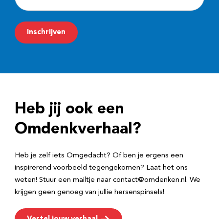
-
m
Inschrijven
a
i
l
a
d
Heb jij ook een
r
e
Omdenkverhaal?
s
Heb je zelf iets Omgedacht? Of ben je ergens een
inspirerend voorbeeld tegengekomen? Laat het ons
weten! Stuur een mailtje naar contact@omdenken.nl. We
krijgen geen genoeg van jullie hersenspinsels!