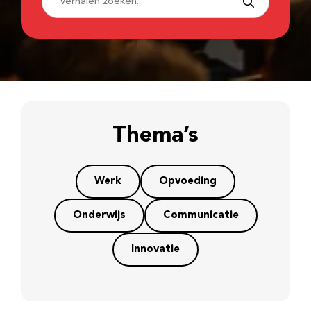
Thema’s
Werk
Opvoeding
Onderwijs
Communicatie
Innovatie