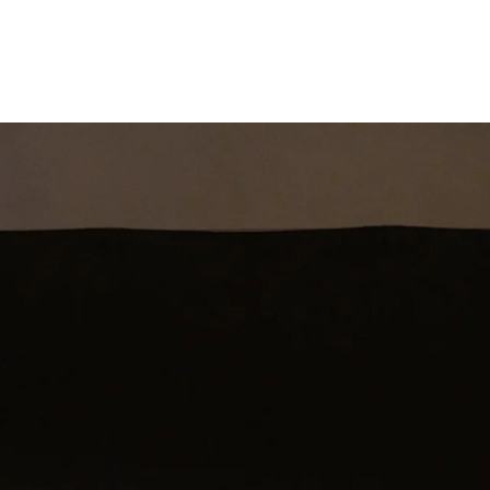
st
Theatershow
Training
Omdenkkrin