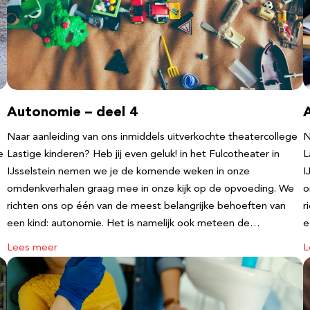
Autonomie – deel 4
Naar aanleiding van ons inmiddels uitverkochte theatercollege
N
e
Lastige kinderen? Heb jij even geluk! in het Fulcotheater in
L
IJsselstein nemen we je de komende weken in onze
I
omdenkverhalen graag mee in onze kijk op de opvoeding. We
o
richten ons op één van de meest belangrijke behoeften van
r
een kind: autonomie. Het is namelijk ook meteen de…
e
Lees meer
L