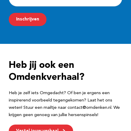
-
m
Inschrijven
a
i
l
a
d
Heb jij ook een
r
e
Omdenkverhaal?
s
Heb je zelf iets Omgedacht? Of ben je ergens een
inspirerend voorbeeld tegengekomen? Laat het ons
weten! Stuur een mailtje naar contact@omdenken.nl. We
krijgen geen genoeg van jullie hersenspinsels!