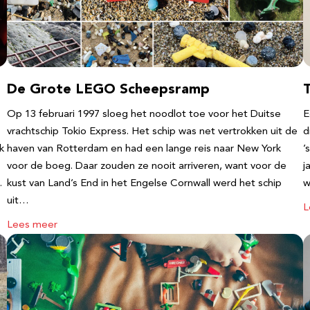
De Grote LEGO Scheepsramp
T
Op 13 februari 1997 sloeg het noodlot toe voor het Duitse
E
vrachtschip Tokio Express. Het schip was net vertrokken uit de
d
k
haven van Rotterdam en had een lange reis naar New York
’
voor de boeg. Daar zouden ze nooit arriveren, want voor de
j
…
kust van Land’s End in het Engelse Cornwall werd het schip
w
uit…
L
Lees meer