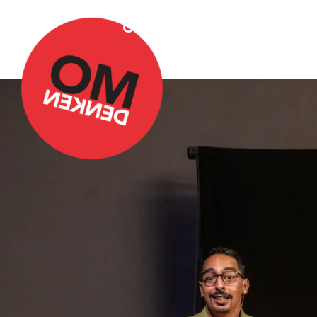
Over Omdenken
Podca