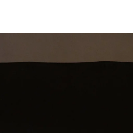
st
Theatershow
Training
Omdenkkrin