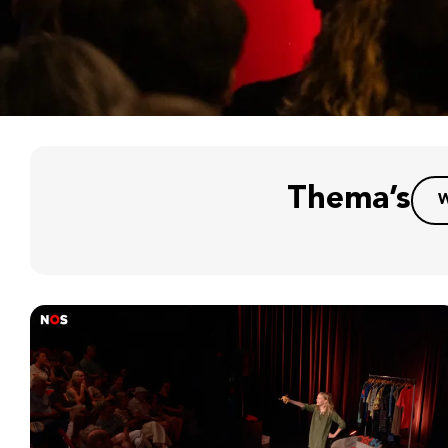
Thema’s
W