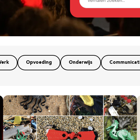
erk
Opvoeding
Onderwijs
Communicat