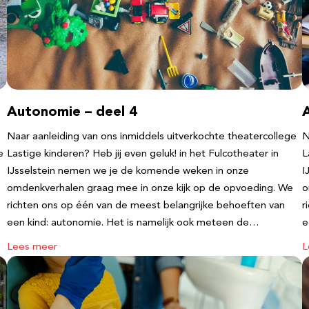
Autonomie – deel 4
Naar aanleiding van ons inmiddels uitverkochte theatercollege
N
e
Lastige kinderen? Heb jij even geluk! in het Fulcotheater in
L
IJsselstein nemen we je de komende weken in onze
I
omdenkverhalen graag mee in onze kijk op de opvoeding. We
o
richten ons op één van de meest belangrijke behoeften van
r
een kind: autonomie. Het is namelijk ook meteen de…
e
Lees meer
L