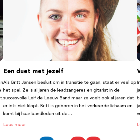
Een duet met jezelf
un
Als Britt Jansen besluit om in transitie te gaan, staat er veel op
I
e
het spel. Ze is al jaren de leadzangeres en gitarist in de
j
t.
succesvolle Leif de Leeuw Band maar ze voelt ook al jaren dat
b
er iets niet klopt. Britt is geboren in het verkeerde lichaam en
j
komt bij haar bandleden uit de…
v
Lees meer
L