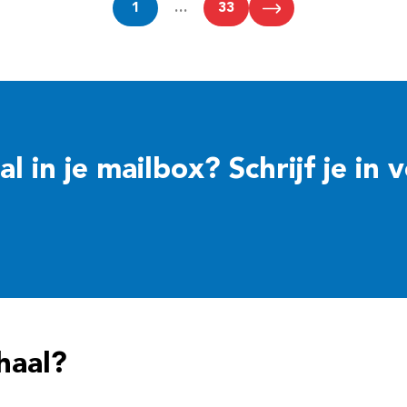
1
…
33
 in je mailbox? Schrijf je in 
haal?