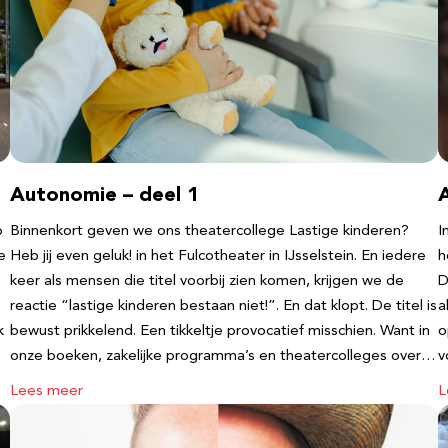
Autonomie – deel 1
b
Binnenkort geven we ons theatercollege Lastige kinderen?
I
e
Heb jij even geluk! in het Fulcotheater in IJsselstein. En iedere
h
keer als mensen die titel voorbij zien komen, krijgen we de
D
reactie “lastige kinderen bestaan niet!”. En dat klopt. De titel is
a
k
bewust prikkelend. Een tikkeltje provocatief misschien. Want in
o
onze boeken, zakelijke programma’s en theatercolleges over…
v
Lees meer
L