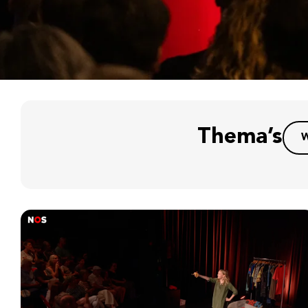
Thema’s
W