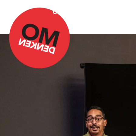
Over Omdenken
Podca