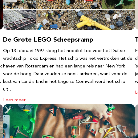
De Grote LEGO Scheepsramp
T
Op 13 februari 1997 sloeg het noodlot toe voor het Duitse
E
vrachtschip Tokio Express. Het schip was net vertrokken uit de
d
k
haven van Rotterdam en had een lange reis naar New York
’
voor de boeg. Daar zouden ze nooit arriveren, want voor de
j
…
kust van Land’s End in het Engelse Cornwall werd het schip
w
uit…
L
Lees meer