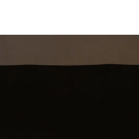
st
Theatershow
Training
Omdenkkrin