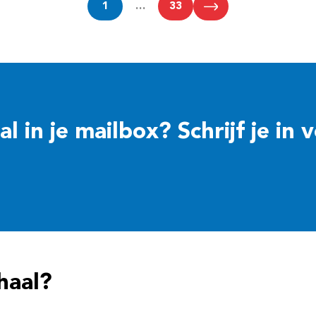
1
…
33
 in je mailbox? Schrijf je in 
haal?