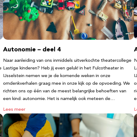
Autonomie – deel 4
Naar aanleiding van ons inmiddels uitverkochte theatercollege
N
e
Lastige kinderen? Heb jij even geluk! in het Fulcotheater in
L
IJsselstein nemen we je de komende weken in onze
I
omdenkverhalen graag mee in onze kijk op de opvoeding. We
o
richten ons op één van de meest belangrijke behoeften van
r
een kind: autonomie. Het is namelijk ook meteen de…
e
Lees meer
L