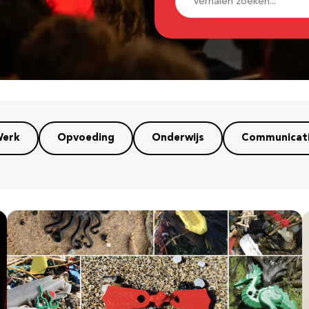
erk
Opvoeding
Onderwijs
Communicat