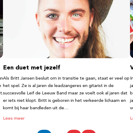
Een duet met jezelf
un
Als Britt Jansen besluit om in transitie te gaan, staat er veel op
I
e
het spel. Ze is al jaren de leadzangeres en gitarist in de
j
t.
succesvolle Leif de Leeuw Band maar ze voelt ook al jaren dat
b
er iets niet klopt. Britt is geboren in het verkeerde lichaam en
j
komt bij haar bandleden uit de…
v
Lees meer
L