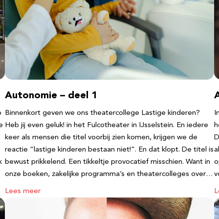
Autonomie – deel 1
b
Binnenkort geven we ons theatercollege Lastige kinderen?
I
e
Heb jij even geluk! in het Fulcotheater in IJsselstein. En iedere
h
keer als mensen die titel voorbij zien komen, krijgen we de
D
reactie “lastige kinderen bestaan niet!”. En dat klopt. De titel is
a
k
bewust prikkelend. Een tikkeltje provocatief misschien. Want in
o
onze boeken, zakelijke programma’s en theatercolleges over…
v
Lees meer
L