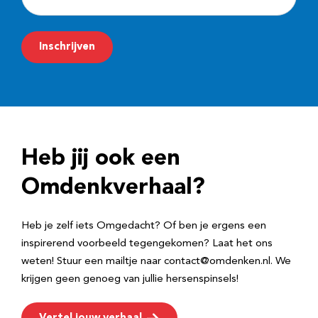
-
m
Inschrijven
a
i
l
a
d
Heb jij ook een
r
e
Omdenkverhaal?
s
Heb je zelf iets Omgedacht? Of ben je ergens een
inspirerend voorbeeld tegengekomen? Laat het ons
weten! Stuur een mailtje naar contact@omdenken.nl. We
krijgen geen genoeg van jullie hersenspinsels!