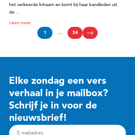
het verkeerde lichaam en komt bij haar bandleden uit
de…
Lees meer
1
…
34
Elke zondag een vers
verhaal in je mailbox?
Schrijf je in voor de
nieuwsbrief!
E