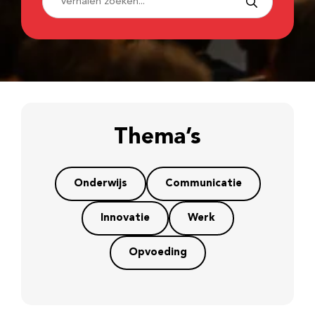
Thema’s
Onderwijs
Communicatie
Innovatie
Werk
Opvoeding