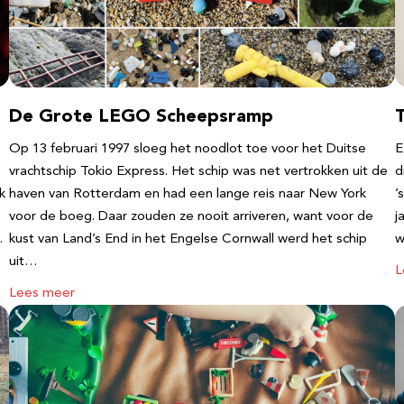
De Grote LEGO Scheepsramp
T
Op 13 februari 1997 sloeg het noodlot toe voor het Duitse
E
vrachtschip Tokio Express. Het schip was net vertrokken uit de
d
k
haven van Rotterdam en had een lange reis naar New York
’
voor de boeg. Daar zouden ze nooit arriveren, want voor de
j
…
kust van Land’s End in het Engelse Cornwall werd het schip
w
uit…
L
Lees meer