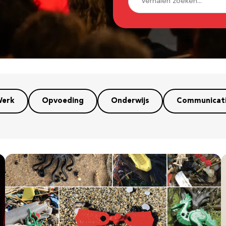
erk
Opvoeding
Onderwijs
Communicat