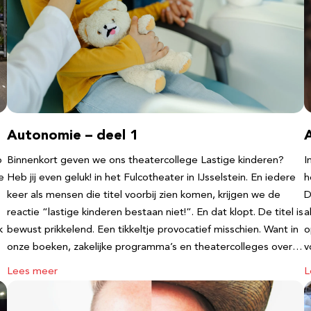
Autonomie – deel 1
b
Binnenkort geven we ons theatercollege Lastige kinderen?
I
e
Heb jij even geluk! in het Fulcotheater in IJsselstein. En iedere
h
keer als mensen die titel voorbij zien komen, krijgen we de
D
reactie “lastige kinderen bestaan niet!”. En dat klopt. De titel is
a
k
bewust prikkelend. Een tikkeltje provocatief misschien. Want in
o
onze boeken, zakelijke programma’s en theatercolleges over…
v
Lees meer
L