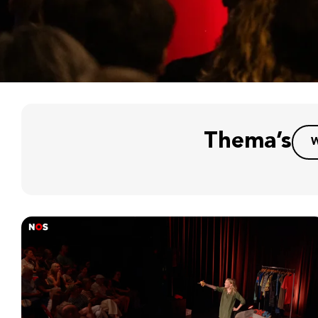
Thema’s
W