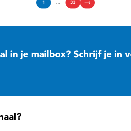
1
…
33
 in je mailbox? Schrijf je in 
haal?