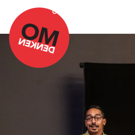
Over Omdenken
Podca