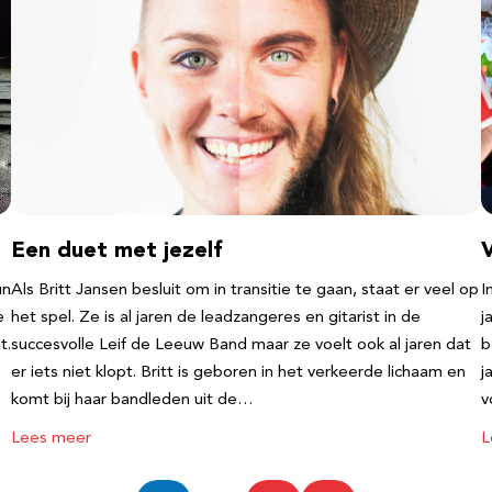
Een duet met jezelf
un
Als Britt Jansen besluit om in transitie te gaan, staat er veel op
I
e
het spel. Ze is al jaren de leadzangeres en gitarist in de
j
t.
succesvolle Leif de Leeuw Band maar ze voelt ook al jaren dat
b
er iets niet klopt. Britt is geboren in het verkeerde lichaam en
j
komt bij haar bandleden uit de…
v
Lees meer
L