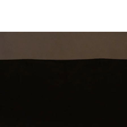
st
Theatershow
Training
Omdenkkrin