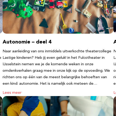
Autonomie – deel 4
Naar aanleiding van ons inmiddels uitverkochte theatercollege
N
e
Lastige kinderen? Heb jij even geluk! in het Fulcotheater in
L
IJsselstein nemen we je de komende weken in onze
I
omdenkverhalen graag mee in onze kijk op de opvoeding. We
o
richten ons op één van de meest belangrijke behoeften van
r
een kind: autonomie. Het is namelijk ook meteen de…
e
Lees meer
L