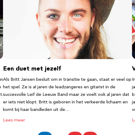
Een duet met jezelf
un
Als Britt Jansen besluit om in transitie te gaan, staat er veel op
I
e
het spel. Ze is al jaren de leadzangeres en gitarist in de
j
t.
succesvolle Leif de Leeuw Band maar ze voelt ook al jaren dat
b
er iets niet klopt. Britt is geboren in het verkeerde lichaam en
j
komt bij haar bandleden uit de…
v
Lees meer
L