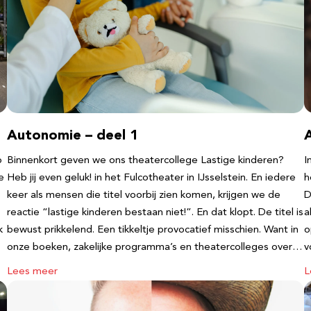
Autonomie – deel 1
b
Binnenkort geven we ons theatercollege Lastige kinderen?
I
e
Heb jij even geluk! in het Fulcotheater in IJsselstein. En iedere
h
keer als mensen die titel voorbij zien komen, krijgen we de
D
reactie “lastige kinderen bestaan niet!”. En dat klopt. De titel is
a
k
bewust prikkelend. Een tikkeltje provocatief misschien. Want in
o
onze boeken, zakelijke programma’s en theatercolleges over…
v
Lees meer
L