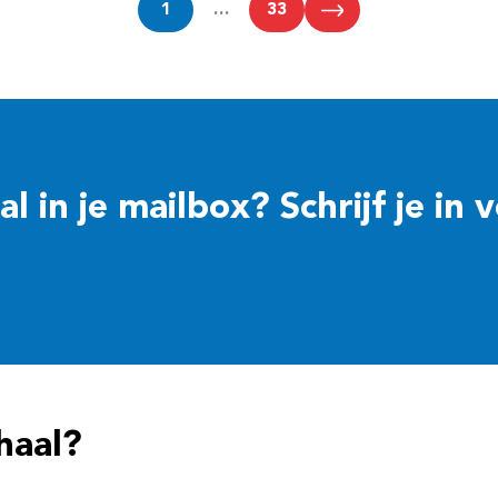
1
…
33
 in je mailbox? Schrijf je in 
haal?