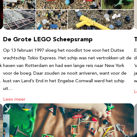
De Grote LEGO Scheepsramp
T
Op 13 februari 1997 sloeg het noodlot toe voor het Duitse
E
vrachtschip Tokio Express. Het schip was net vertrokken uit de
d
k
haven van Rotterdam en had een lange reis naar New York
’
voor de boeg. Daar zouden ze nooit arriveren, want voor de
j
…
kust van Land’s End in het Engelse Cornwall werd het schip
w
uit…
L
Lees meer