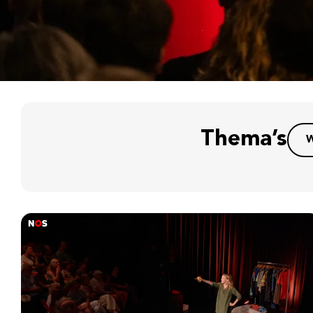
Thema’s
W