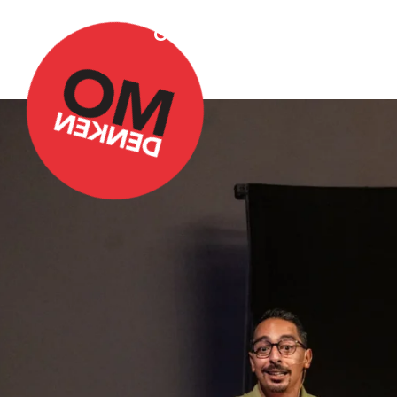
Over Omdenken
Podca