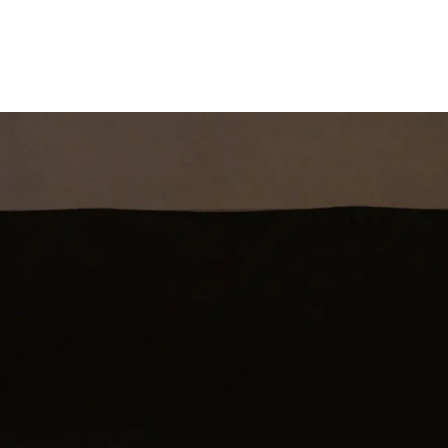
st
Theatershow
Training
Omdenkkrin