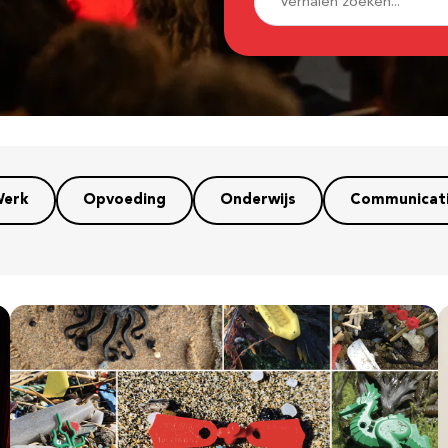
erk
Opvoeding
Onderwijs
Communicat