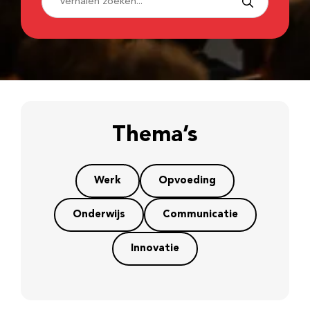
Thema’s
Werk
Opvoeding
Onderwijs
Communicatie
Innovatie