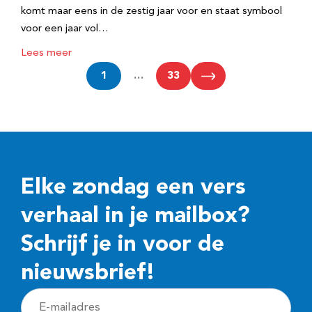
komt maar eens in de zestig jaar voor en staat symbool
voor een jaar vol…
Lees meer
1
…
33
Elke zondag een vers
verhaal in je mailbox?
Schrijf je in voor de
nieuwsbrief!
E