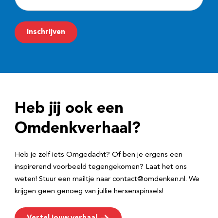
-
m
Inschrijven
a
i
l
a
d
Heb jij ook een
r
e
Omdenkverhaal?
s
Heb je zelf iets Omgedacht? Of ben je ergens een
inspirerend voorbeeld tegengekomen? Laat het ons
weten! Stuur een mailtje naar contact@omdenken.nl. We
krijgen geen genoeg van jullie hersenspinsels!