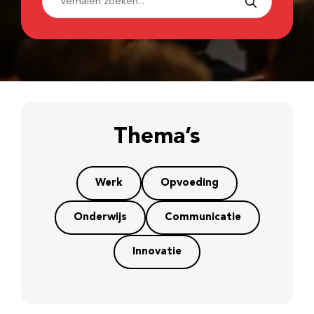
Thema’s
Werk
Opvoeding
Onderwijs
Communicatie
Innovatie