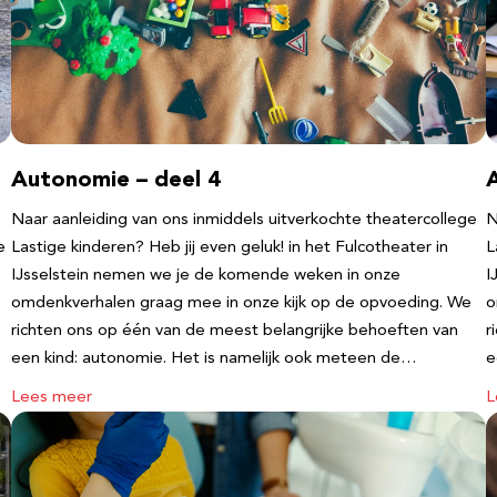
Autonomie – deel 4
Naar aanleiding van ons inmiddels uitverkochte theatercollege
N
e
Lastige kinderen? Heb jij even geluk! in het Fulcotheater in
L
IJsselstein nemen we je de komende weken in onze
I
omdenkverhalen graag mee in onze kijk op de opvoeding. We
o
richten ons op één van de meest belangrijke behoeften van
r
een kind: autonomie. Het is namelijk ook meteen de…
e
Lees meer
L