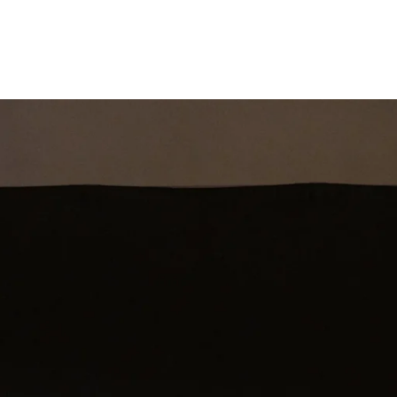
st
Theatershow
Training
Omdenkkrin