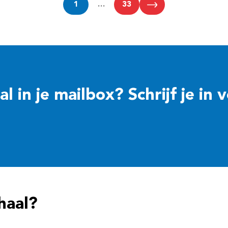
1
…
33
 in je mailbox? Schrijf je in 
haal?