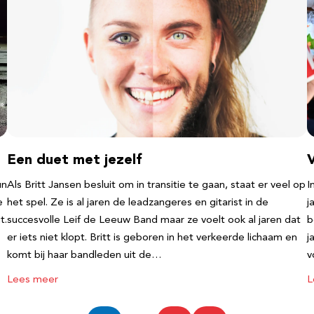
Een duet met jezelf
un
Als Britt Jansen besluit om in transitie te gaan, staat er veel op
I
e
het spel. Ze is al jaren de leadzangeres en gitarist in de
j
t.
succesvolle Leif de Leeuw Band maar ze voelt ook al jaren dat
b
er iets niet klopt. Britt is geboren in het verkeerde lichaam en
j
komt bij haar bandleden uit de…
v
Lees meer
L