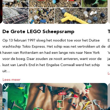
De Grote LEGO Scheepsramp
T
Op 13 februari 1997 sloeg het noodlot toe voor het Duitse
E
vrachtschip Tokio Express. Het schip was net vertrokken uit de
d
k
haven van Rotterdam en had een lange reis naar New York
’
voor de boeg. Daar zouden ze nooit arriveren, want voor de
j
…
kust van Land’s End in het Engelse Cornwall werd het schip
w
uit…
L
Lees meer