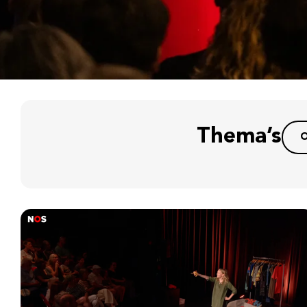
Thema’s
O