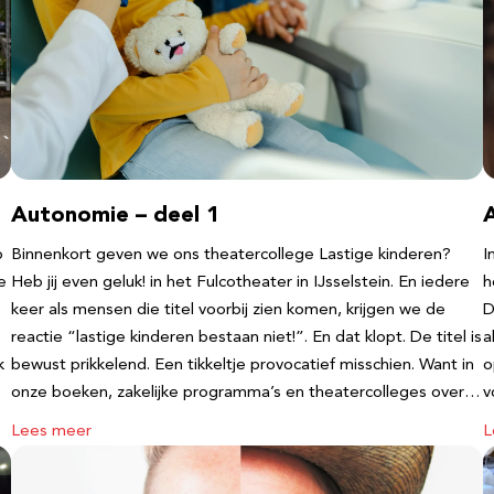
Autonomie – deel 1
b
Binnenkort geven we ons theatercollege Lastige kinderen?
I
e
Heb jij even geluk! in het Fulcotheater in IJsselstein. En iedere
h
keer als mensen die titel voorbij zien komen, krijgen we de
D
reactie “lastige kinderen bestaan niet!”. En dat klopt. De titel is
a
k
bewust prikkelend. Een tikkeltje provocatief misschien. Want in
o
onze boeken, zakelijke programma’s en theatercolleges over…
v
Lees meer
L