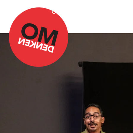
Over Omdenken
Podca