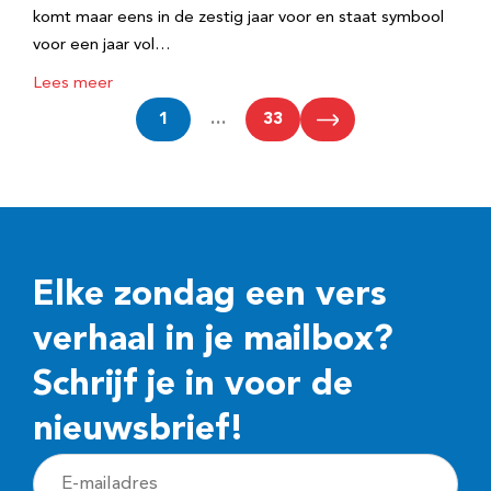
komt maar eens in de zestig jaar voor en staat symbool
voor een jaar vol…
Lees meer
1
…
33
Elke zondag een vers
verhaal in je mailbox?
Schrijf je in voor de
nieuwsbrief!
E