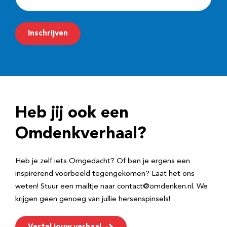
-
m
Inschrijven
a
i
l
a
d
Heb jij ook een
r
e
Omdenkverhaal?
s
Heb je zelf iets Omgedacht? Of ben je ergens een
inspirerend voorbeeld tegengekomen? Laat het ons
weten! Stuur een mailtje naar contact@omdenken.nl. We
krijgen geen genoeg van jullie hersenspinsels!