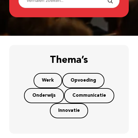
Thema’s
Werk
Opvoeding
Onderwijs
Communicatie
Innovatie