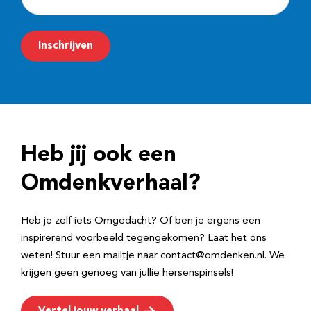
-
m
Inschrijven
a
i
l
a
d
Heb jij ook een
r
e
Omdenkverhaal?
s
Heb je zelf iets Omgedacht? Of ben je ergens een
inspirerend voorbeeld tegengekomen? Laat het ons
weten! Stuur een mailtje naar contact@omdenken.nl. We
krijgen geen genoeg van jullie hersenspinsels!