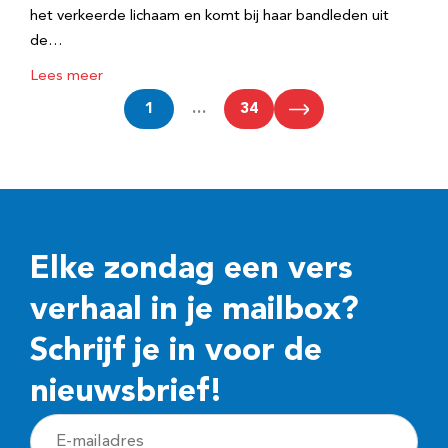
het verkeerde lichaam en komt bij haar bandleden uit
de…
Lees meer
1
…
34
Elke zondag een vers
verhaal in je mailbox?
Schrijf je in voor de
nieuwsbrief!
E