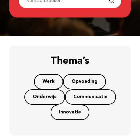
Thema’s
Werk
Opvoeding
Onderwijs
Communicatie
Innovatie