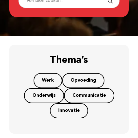
Thema’s
Werk
Opvoeding
Onderwijs
Communicatie
Innovatie