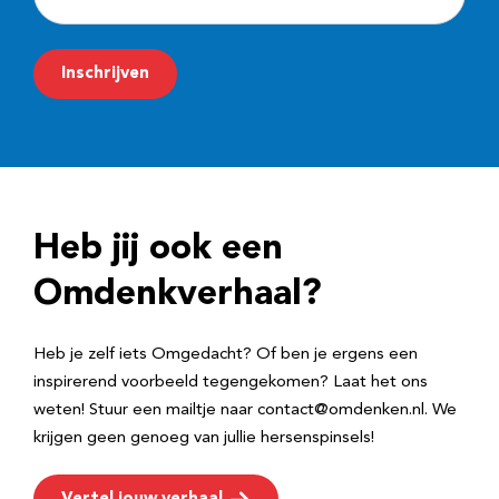
-
m
Inschrijven
a
i
l
a
d
Heb jij ook een
r
e
Omdenkverhaal?
s
Heb je zelf iets Omgedacht? Of ben je ergens een
inspirerend voorbeeld tegengekomen? Laat het ons
weten! Stuur een mailtje naar contact@omdenken.nl. We
krijgen geen genoeg van jullie hersenspinsels!