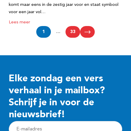
komt maar eens in de zestig jaar voor en staat symbool
voor een jaar vol…
Lees meer
1
…
33
Elke zondag een vers
verhaal in je mailbox?
Schrijf je in voor de
nieuwsbrief!
E