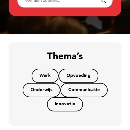
Thema’s
Werk
Opvoeding
Onderwijs
Communicatie
Innovatie