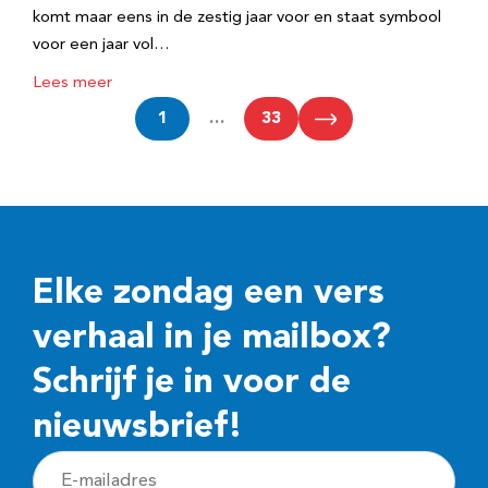
komt maar eens in de zestig jaar voor en staat symbool
voor een jaar vol…
Lees meer
1
…
33
Elke zondag een vers
verhaal in je mailbox?
Schrijf je in voor de
nieuwsbrief!
E