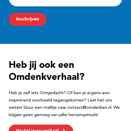
-
m
Inschrijven
a
i
l
a
d
Heb jij ook een
r
e
Omdenkverhaal?
s
Heb je zelf iets Omgedacht? Of ben je ergens een
inspirerend voorbeeld tegengekomen? Laat het ons
weten! Stuur een mailtje naar contact@omdenken.nl. We
krijgen geen genoeg van jullie hersenspinsels!