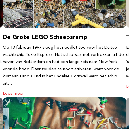
De Grote LEGO Scheepsramp
T
Op 13 februari 1997 sloeg het noodlot toe voor het Duitse
E
vrachtschip Tokio Express. Het schip was net vertrokken uit de
d
k
haven van Rotterdam en had een lange reis naar New York
’
voor de boeg. Daar zouden ze nooit arriveren, want voor de
j
…
kust van Land’s End in het Engelse Cornwall werd het schip
w
uit…
L
Lees meer