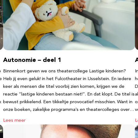
Autonomie – deel 1
b
Binnenkort geven we ons theatercollege Lastige kinderen?
I
e
Heb jij even geluk! in het Fulcotheater in IJsselstein. En iedere
h
keer als mensen die titel voorbij zien komen, krijgen we de
D
reactie “lastige kinderen bestaan niet!”. En dat klopt. De titel is
a
k
bewust prikkelend. Een tikkeltje provocatief misschien. Want in
o
onze boeken, zakelijke programma’s en theatercolleges over…
v
Lees meer
L