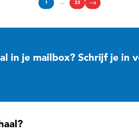
1
…
33
 in je mailbox? Schrijf je in 
haal?