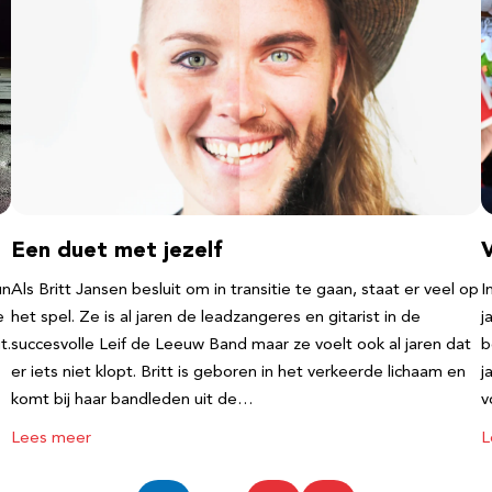
Een duet met jezelf
un
Als Britt Jansen besluit om in transitie te gaan, staat er veel op
I
e
het spel. Ze is al jaren de leadzangeres en gitarist in de
j
t.
succesvolle Leif de Leeuw Band maar ze voelt ook al jaren dat
b
er iets niet klopt. Britt is geboren in het verkeerde lichaam en
j
komt bij haar bandleden uit de…
v
Lees meer
L