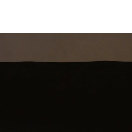
st
Theatershow
Training
Omdenkkrin