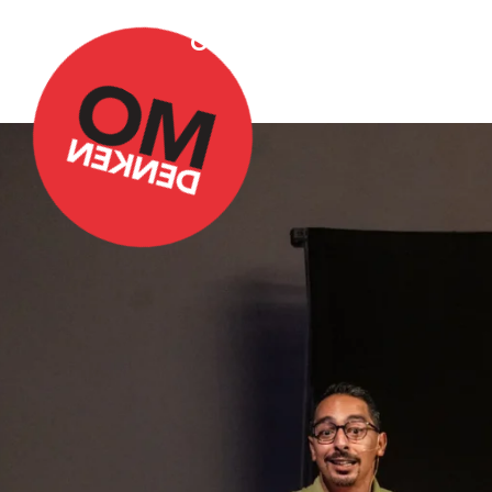
Over Omdenken
Podca