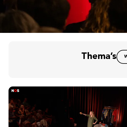
Thema’s
W