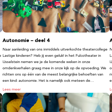
Autonomie – deel 4
Naar aanleiding van ons inmiddels uitverkochte theatercollege
N
e
Lastige kinderen? Heb jij even geluk! in het Fulcotheater in
L
IJsselstein nemen we je de komende weken in onze
I
omdenkverhalen graag mee in onze kijk op de opvoeding. We
o
richten ons op één van de meest belangrijke behoeften van
r
een kind: autonomie. Het is namelijk ook meteen de…
e
Lees meer
L