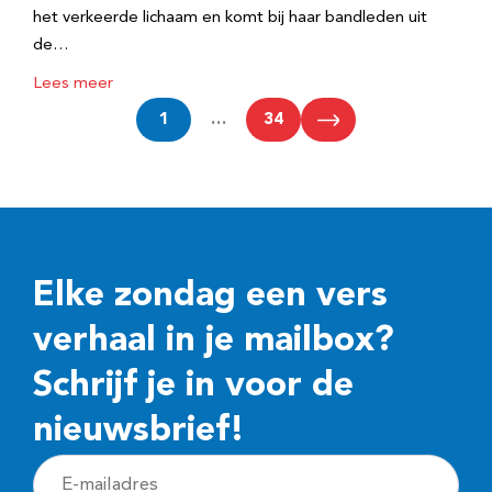
het verkeerde lichaam en komt bij haar bandleden uit
de…
Lees meer
1
…
34
Elke zondag een vers
verhaal in je mailbox?
Schrijf je in voor de
nieuwsbrief!
E