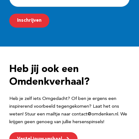
-
m
Inschrijven
a
i
l
a
d
Heb jij ook een
r
e
Omdenkverhaal?
s
Heb je zelf iets Omgedacht? Of ben je ergens een
inspirerend voorbeeld tegengekomen? Laat het ons
weten! Stuur een mailtje naar contact@omdenken.nl. We
krijgen geen genoeg van jullie hersenspinsels!