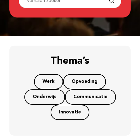
Thema’s
Werk
Opvoeding
Onderwijs
Communicatie
Innovatie