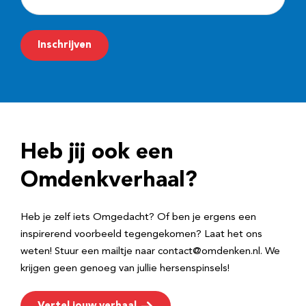
-
m
Inschrijven
a
i
l
a
d
Heb jij ook een
r
e
Omdenkverhaal?
s
Heb je zelf iets Omgedacht? Of ben je ergens een
inspirerend voorbeeld tegengekomen? Laat het ons
weten! Stuur een mailtje naar contact@omdenken.nl. We
krijgen geen genoeg van jullie hersenspinsels!