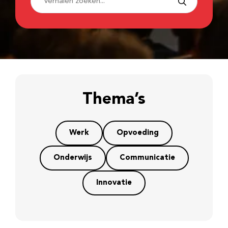
Thema’s
Werk
Opvoeding
Onderwijs
Communicatie
Innovatie