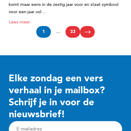
komt maar eens in de zestig jaar voor en staat symbool
voor een jaar vol…
Lees meer
1
…
33
Elke zondag een vers
verhaal in je mailbox?
Schrijf je in voor de
nieuwsbrief!
E