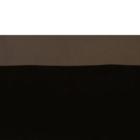
st
Theatershow
Training
Omdenkkrin