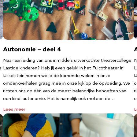
Autonomie – deel 4
Naar aanleiding van ons inmiddels uitverkochte theatercollege
N
e
Lastige kinderen? Heb jij even geluk! in het Fulcotheater in
L
IJsselstein nemen we je de komende weken in onze
I
omdenkverhalen graag mee in onze kijk op de opvoeding. We
o
richten ons op één van de meest belangrijke behoeften van
r
een kind: autonomie. Het is namelijk ook meteen de…
e
Lees meer
L