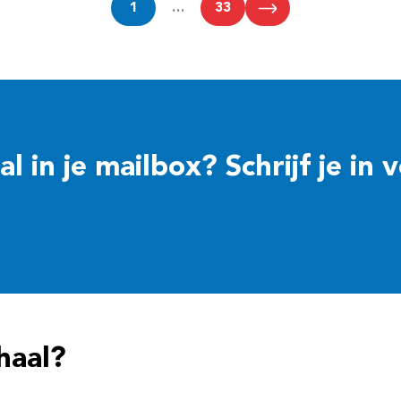
1
…
33
 in je mailbox? Schrijf je in 
haal?