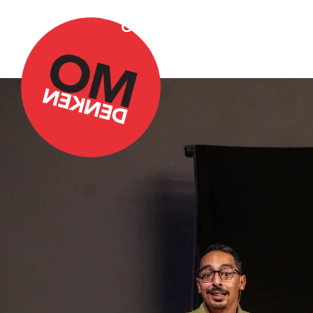
Over Omdenken
Podca