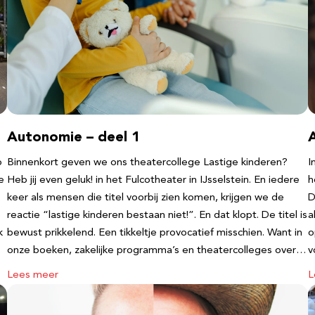
Autonomie – deel 1
b
Binnenkort geven we ons theatercollege Lastige kinderen?
I
e
Heb jij even geluk! in het Fulcotheater in IJsselstein. En iedere
h
keer als mensen die titel voorbij zien komen, krijgen we de
D
reactie “lastige kinderen bestaan niet!”. En dat klopt. De titel is
a
k
bewust prikkelend. Een tikkeltje provocatief misschien. Want in
o
onze boeken, zakelijke programma’s en theatercolleges over…
v
Lees meer
L