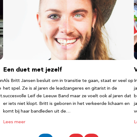
Een duet met jezelf
un
Als Britt Jansen besluit om in transitie te gaan, staat er veel op
I
e
het spel. Ze is al jaren de leadzangeres en gitarist in de
j
t.
succesvolle Leif de Leeuw Band maar ze voelt ook al jaren dat
b
er iets niet klopt. Britt is geboren in het verkeerde lichaam en
j
komt bij haar bandleden uit de…
v
Lees meer
L