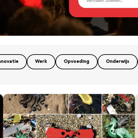
nnovatie
Werk
Opvoeding
Onderwijs