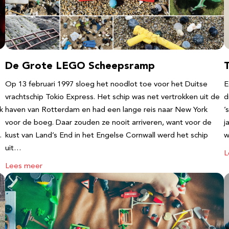
De Grote LEGO Scheepsramp
T
Op 13 februari 1997 sloeg het noodlot toe voor het Duitse
E
vrachtschip Tokio Express. Het schip was net vertrokken uit de
d
k
haven van Rotterdam en had een lange reis naar New York
’
voor de boeg. Daar zouden ze nooit arriveren, want voor de
j
…
kust van Land’s End in het Engelse Cornwall werd het schip
w
uit…
L
Lees meer