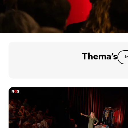
Thema’s
I