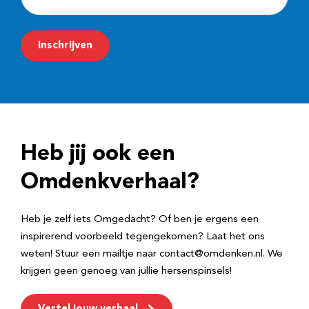
-
m
Inschrijven
a
i
l
a
d
Heb jij ook een
r
e
Omdenkverhaal?
s
Heb je zelf iets Omgedacht? Of ben je ergens een
inspirerend voorbeeld tegengekomen? Laat het ons
weten! Stuur een mailtje naar contact@omdenken.nl. We
krijgen geen genoeg van jullie hersenspinsels!