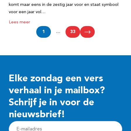
komt maar eens in de zestig jaar voor en staat symbool
voor een jaar vol…
Lees meer
1
…
33
Elke zondag een vers
verhaal in je mailbox?
Schrijf je in voor de
nieuwsbrief!
E