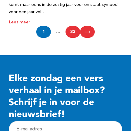
komt maar eens in de zestig jaar voor en staat symbool
voor een jaar vol…
Lees meer
1
…
33
Elke zondag een vers
verhaal in je mailbox?
Schrijf je in voor de
nieuwsbrief!
E