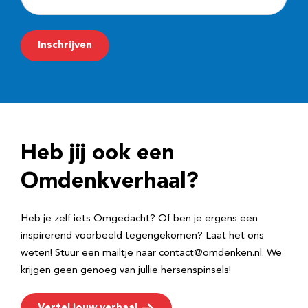
-
m
Inschrijven
a
i
l
a
d
Heb jij ook een
r
e
Omdenkverhaal?
s
Heb je zelf iets Omgedacht? Of ben je ergens een
inspirerend voorbeeld tegengekomen? Laat het ons
weten! Stuur een mailtje naar contact@omdenken.nl. We
krijgen geen genoeg van jullie hersenspinsels!