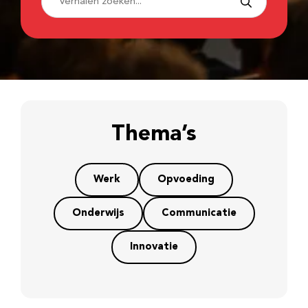
Thema’s
Werk
Opvoeding
Onderwijs
Communicatie
Innovatie