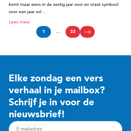
komt maar eens in de zestig jaar voor en staat symbool
voor een jaar vol…
Lees meer
1
…
33
Elke zondag een vers
verhaal in je mailbox?
Schrijf je in voor de
nieuwsbrief!
E