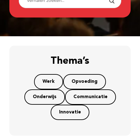
Thema’s
Werk
Opvoeding
Onderwijs
Communicatie
Innovatie