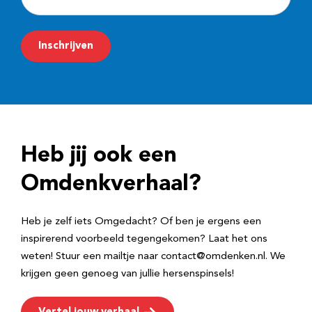
-
m
Inschrijven
a
i
l
a
d
Heb jij ook een
r
e
Omdenkverhaal?
s
Heb je zelf iets Omgedacht? Of ben je ergens een
inspirerend voorbeeld tegengekomen? Laat het ons
weten! Stuur een mailtje naar contact@omdenken.nl. We
krijgen geen genoeg van jullie hersenspinsels!