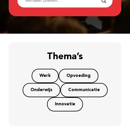
Thema’s
Werk
Opvoeding
Onderwijs
Communicatie
Innovatie