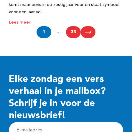
komt maar eens in de zestig jaar voor en staat symbool
voor een jaar vol…
Lees meer
1
…
33
Elke zondag een vers
verhaal in je mailbox?
Schrijf je in voor de
nieuwsbrief!
E