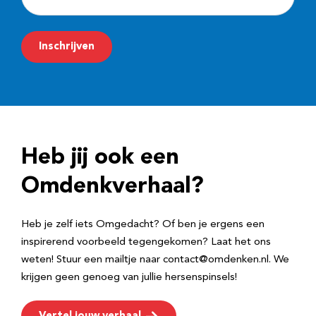
-
m
Inschrijven
a
i
l
a
d
Heb jij ook een
r
e
Omdenkverhaal?
s
Heb je zelf iets Omgedacht? Of ben je ergens een
inspirerend voorbeeld tegengekomen? Laat het ons
weten! Stuur een mailtje naar contact@omdenken.nl. We
krijgen geen genoeg van jullie hersenspinsels!