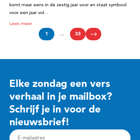
komt maar eens in de zestig jaar voor en staat symbool
voor een jaar vol…
Lees meer
1
…
33
Elke zondag een vers
verhaal in je mailbox?
Schrijf je in voor de
nieuwsbrief!
E