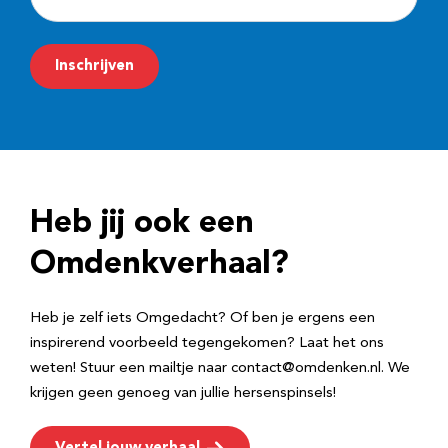
-
m
Inschrijven
a
i
l
a
d
Heb jij ook een
r
e
Omdenkverhaal?
s
Heb je zelf iets Omgedacht? Of ben je ergens een
inspirerend voorbeeld tegengekomen? Laat het ons
weten! Stuur een mailtje naar contact@omdenken.nl. We
krijgen geen genoeg van jullie hersenspinsels!