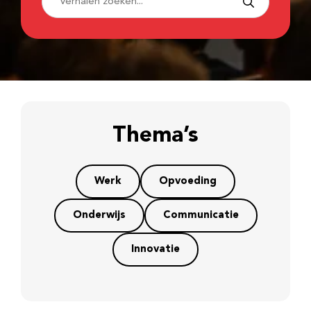
Thema’s
Werk
Opvoeding
Onderwijs
Communicatie
Innovatie