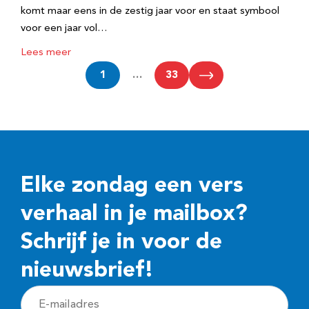
komt maar eens in de zestig jaar voor en staat symbool
voor een jaar vol…
Lees meer
1
…
33
Elke zondag een vers
verhaal in je mailbox?
Schrijf je in voor de
nieuwsbrief!
E