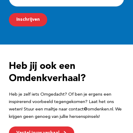
-
m
Inschrijven
a
i
l
a
d
Heb jij ook een
r
e
Omdenkverhaal?
s
Heb je zelf iets Omgedacht? Of ben je ergens een
inspirerend voorbeeld tegengekomen? Laat het ons
weten! Stuur een mailtje naar contact@omdenken.nl. We
krijgen geen genoeg van jullie hersenspinsels!