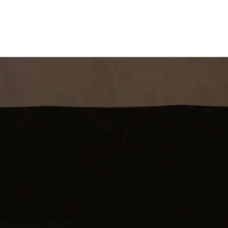
st
Theatershow
Training
Omdenkkrin