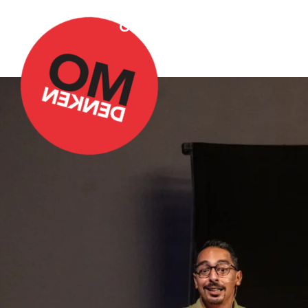
Over Omdenken
Podca