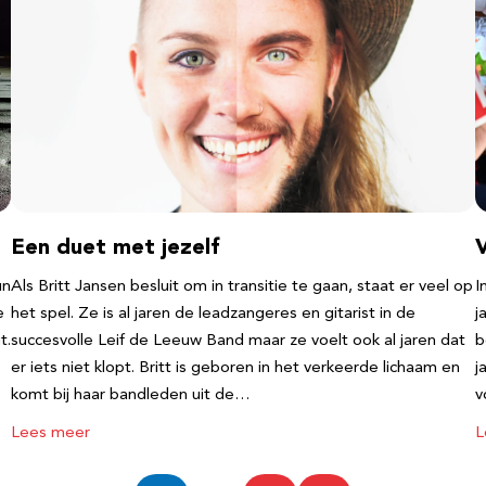
Een duet met jezelf
un
Als Britt Jansen besluit om in transitie te gaan, staat er veel op
I
e
het spel. Ze is al jaren de leadzangeres en gitarist in de
j
t.
succesvolle Leif de Leeuw Band maar ze voelt ook al jaren dat
b
er iets niet klopt. Britt is geboren in het verkeerde lichaam en
j
komt bij haar bandleden uit de…
v
Lees meer
L