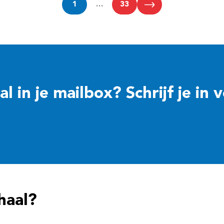
1
…
33
 in je mailbox? Schrijf je in 
haal?