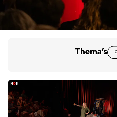
Thema’s
O