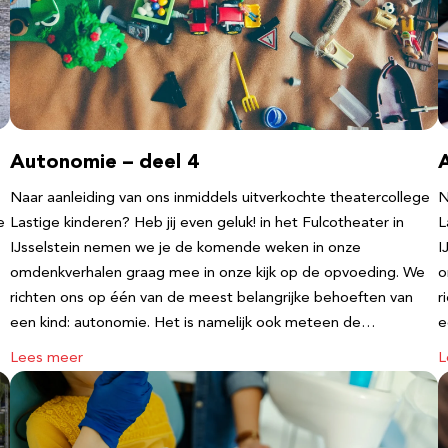
Autonomie – deel 4
Naar aanleiding van ons inmiddels uitverkochte theatercollege
N
e
Lastige kinderen? Heb jij even geluk! in het Fulcotheater in
L
IJsselstein nemen we je de komende weken in onze
I
omdenkverhalen graag mee in onze kijk op de opvoeding. We
o
richten ons op één van de meest belangrijke behoeften van
r
een kind: autonomie. Het is namelijk ook meteen de…
e
Lees meer
L