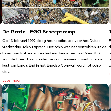
De Grote LEGO Scheepsramp
T
Op 13 februari 1997 sloeg het noodlot toe voor het Duitse
E
vrachtschip Tokio Express. Het schip was net vertrokken uit de
d
k
haven van Rotterdam en had een lange reis naar New York
’
voor de boeg. Daar zouden ze nooit arriveren, want voor de
j
…
kust van Land’s End in het Engelse Cornwall werd het schip
w
uit…
L
Lees meer