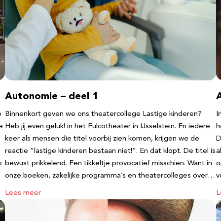
Autonomie – deel 1
b
Binnenkort geven we ons theatercollege Lastige kinderen?
I
e
Heb jij even geluk! in het Fulcotheater in IJsselstein. En iedere
h
keer als mensen die titel voorbij zien komen, krijgen we de
D
reactie “lastige kinderen bestaan niet!”. En dat klopt. De titel is
a
k
bewust prikkelend. Een tikkeltje provocatief misschien. Want in
o
onze boeken, zakelijke programma’s en theatercolleges over…
v
Lees meer
L