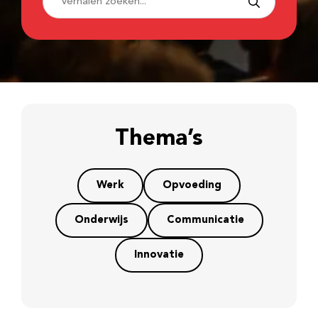
Thema’s
Werk
Opvoeding
Onderwijs
Communicatie
Innovatie