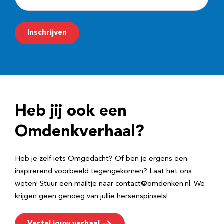
-
m
Inschrijven
a
i
l
a
d
Heb jij ook een
r
e
Omdenkverhaal?
s
Heb je zelf iets Omgedacht? Of ben je ergens een
inspirerend voorbeeld tegengekomen? Laat het ons
weten! Stuur een mailtje naar contact@omdenken.nl. We
krijgen geen genoeg van jullie hersenspinsels!