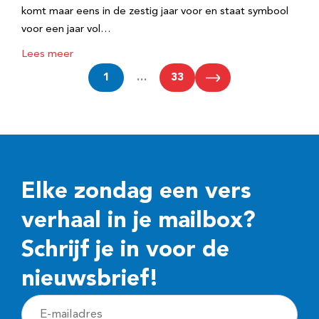
komt maar eens in de zestig jaar voor en staat symbool
voor een jaar vol…
Lees meer
1
…
33
Elke zondag een vers
verhaal in je mailbox?
Schrijf je in voor de
nieuwsbrief!
E