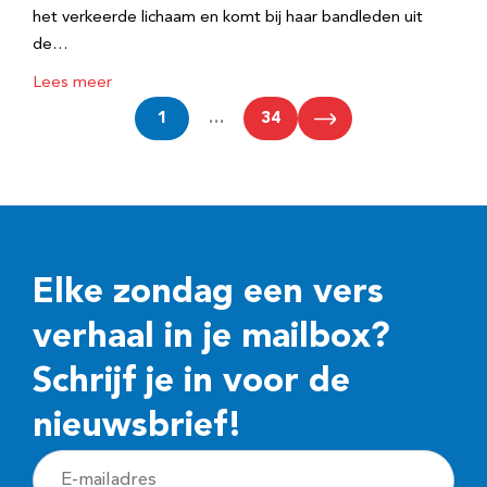
het verkeerde lichaam en komt bij haar bandleden uit
de…
Lees meer
1
…
34
Elke zondag een vers
verhaal in je mailbox?
Schrijf je in voor de
nieuwsbrief!
E