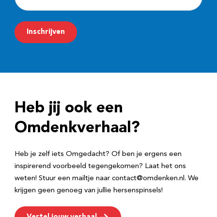
-
m
Inschrijven
a
i
l
a
d
Heb jij ook een
r
e
Omdenkverhaal?
s
Heb je zelf iets Omgedacht? Of ben je ergens een
inspirerend voorbeeld tegengekomen? Laat het ons
weten! Stuur een mailtje naar contact@omdenken.nl. We
krijgen geen genoeg van jullie hersenspinsels!