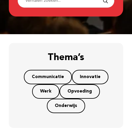
Thema’s
Communicatie
Innovatie
Werk
Opvoeding
Onderwijs