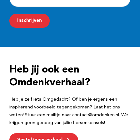
-
m
Inschrijven
a
i
l
a
d
Heb jij ook een
r
e
Omdenkverhaal?
s
Heb je zelf iets Omgedacht? Of ben je ergens een
inspirerend voorbeeld tegengekomen? Laat het ons
weten! Stuur een mailtje naar contact@omdenken.nl. We
krijgen geen genoeg van jullie hersenspinsels!