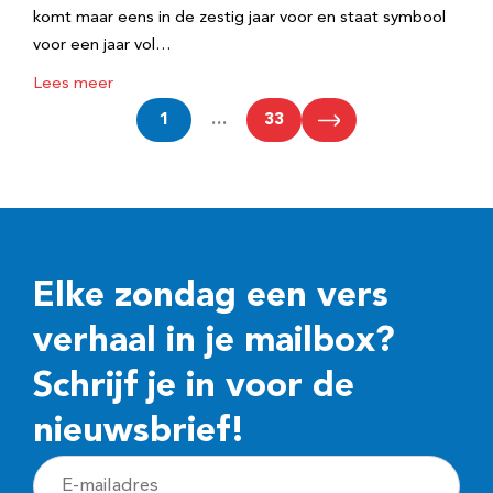
komt maar eens in de zestig jaar voor en staat symbool
voor een jaar vol…
Lees meer
1
…
33
Elke zondag een vers
verhaal in je mailbox?
Schrijf je in voor de
nieuwsbrief!
E