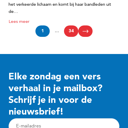
het verkeerde lichaam en komt bij haar bandleden uit
de…
Lees meer
1
…
34
Elke zondag een vers
verhaal in je mailbox?
Schrijf je in voor de
nieuwsbrief!
E