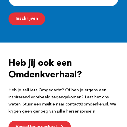
-
m
Inschrijven
a
i
l
a
d
Heb jij ook een
r
e
Omdenkverhaal?
s
Heb je zelf iets Omgedacht? Of ben je ergens een
inspirerend voorbeeld tegengekomen? Laat het ons
weten! Stuur een mailtje naar contact@omdenken.nl. We
krijgen geen genoeg van jullie hersenspinsels!