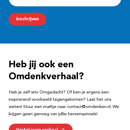
-
m
Inschrijven
a
i
l
a
d
Heb jij ook een
r
e
Omdenkverhaal?
s
Heb je zelf iets Omgedacht? Of ben je ergens een
inspirerend voorbeeld tegengekomen? Laat het ons
weten! Stuur een mailtje naar contact@omdenken.nl. We
krijgen geen genoeg van jullie hersenspinsels!