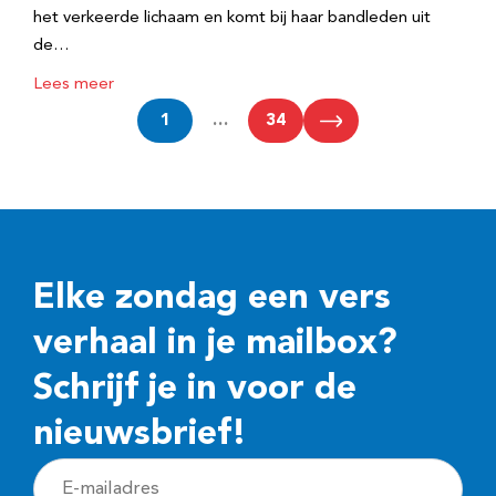
het verkeerde lichaam en komt bij haar bandleden uit
de…
Lees meer
1
…
34
Elke zondag een vers
verhaal in je mailbox?
Schrijf je in voor de
nieuwsbrief!
E