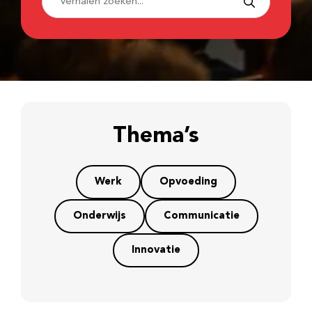
Thema’s
Werk
Opvoeding
Onderwijs
Communicatie
Innovatie