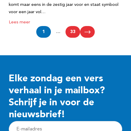
komt maar eens in de zestig jaar voor en staat symbool
voor een jaar vol…
Lees meer
1
…
33
Elke zondag een vers
verhaal in je mailbox?
Schrijf je in voor de
nieuwsbrief!
E