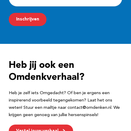
-
m
Inschrijven
a
i
l
a
d
Heb jij ook een
r
e
Omdenkverhaal?
s
Heb je zelf iets Omgedacht? Of ben je ergens een
inspirerend voorbeeld tegengekomen? Laat het ons
weten! Stuur een mailtje naar contact@omdenken.nl. We
krijgen geen genoeg van jullie hersenspinsels!