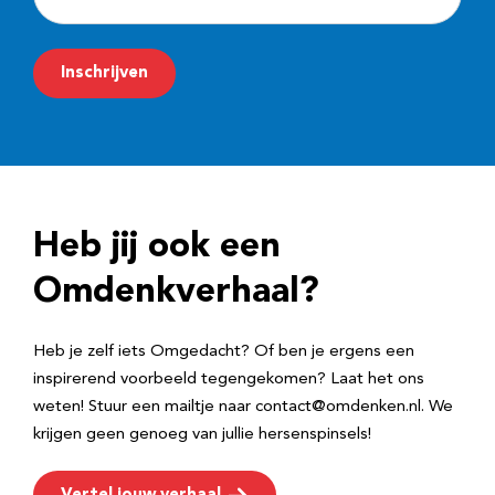
-
m
Inschrijven
a
i
l
a
d
Heb jij ook een
r
e
Omdenkverhaal?
s
Heb je zelf iets Omgedacht? Of ben je ergens een
inspirerend voorbeeld tegengekomen? Laat het ons
weten! Stuur een mailtje naar contact@omdenken.nl. We
krijgen geen genoeg van jullie hersenspinsels!