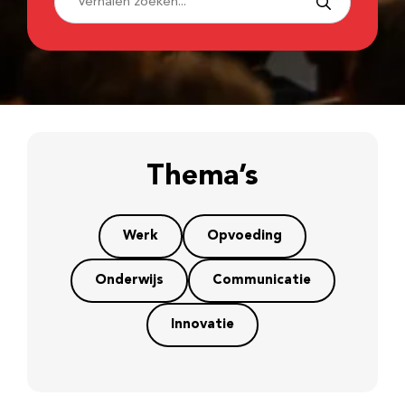
Thema’s
Werk
Opvoeding
Onderwijs
Communicatie
Innovatie