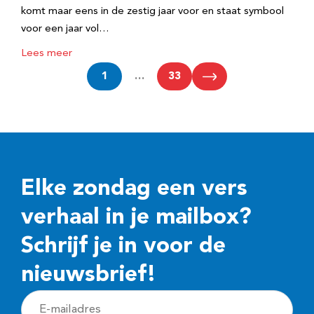
komt maar eens in de zestig jaar voor en staat symbool
voor een jaar vol…
Lees meer
1
…
33
Elke zondag een vers
verhaal in je mailbox?
Schrijf je in voor de
nieuwsbrief!
E