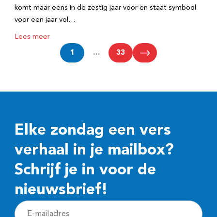
komt maar eens in de zestig jaar voor en staat symbool
voor een jaar vol…
Lees meer
1
…
33
Elke zondag een vers
verhaal in je mailbox?
Schrijf je in voor de
nieuwsbrief!
E