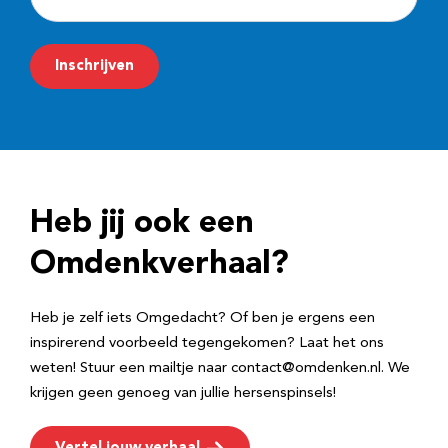
-
m
Inschrijven
a
i
l
a
d
Heb jij ook een
r
e
Omdenkverhaal?
s
Heb je zelf iets Omgedacht? Of ben je ergens een
inspirerend voorbeeld tegengekomen? Laat het ons
weten! Stuur een mailtje naar contact@omdenken.nl. We
krijgen geen genoeg van jullie hersenspinsels!