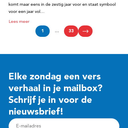
komt maar eens in de zestig jaar voor en staat symbool
voor een jaar vol…
Lees meer
1
…
33
Elke zondag een vers
verhaal in je mailbox?
Schrijf je in voor de
nieuwsbrief!
E