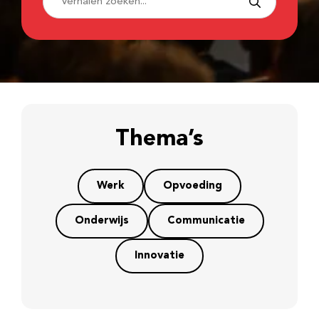
Thema’s
Werk
Opvoeding
Onderwijs
Communicatie
Innovatie