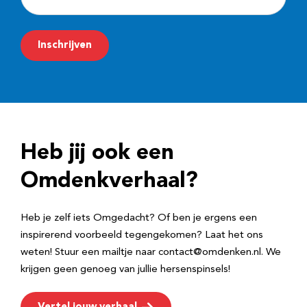
-
m
Inschrijven
a
i
l
a
d
Heb jij ook een
r
e
Omdenkverhaal?
s
Heb je zelf iets Omgedacht? Of ben je ergens een
inspirerend voorbeeld tegengekomen? Laat het ons
weten! Stuur een mailtje naar contact@omdenken.nl. We
krijgen geen genoeg van jullie hersenspinsels!