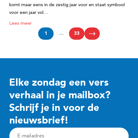
komt maar eens in de zestig jaar voor en staat symbool
voor een jaar vol…
Lees meer
1
…
33
Elke zondag een vers
verhaal in je mailbox?
Schrijf je in voor de
nieuwsbrief!
E