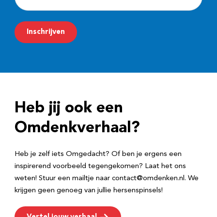
-
m
Inschrijven
a
i
l
a
d
Heb jij ook een
r
e
Omdenkverhaal?
s
Heb je zelf iets Omgedacht? Of ben je ergens een
inspirerend voorbeeld tegengekomen? Laat het ons
weten! Stuur een mailtje naar contact@omdenken.nl. We
krijgen geen genoeg van jullie hersenspinsels!