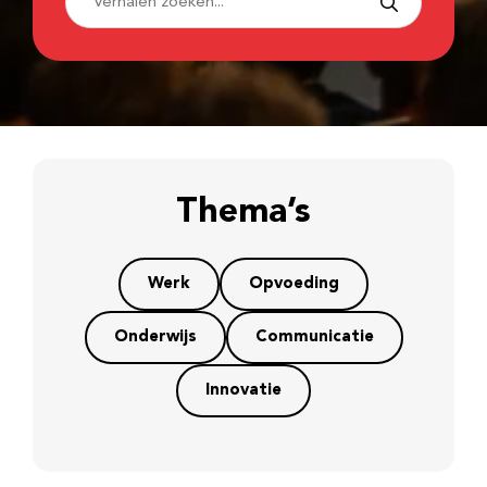
Thema’s
Werk
Opvoeding
Onderwijs
Communicatie
Innovatie