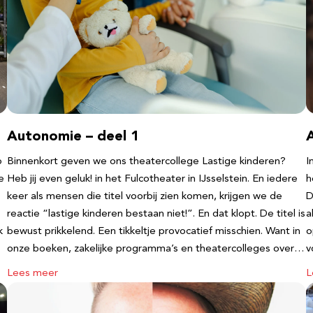
Autonomie – deel 1
b
Binnenkort geven we ons theatercollege Lastige kinderen?
I
e
Heb jij even geluk! in het Fulcotheater in IJsselstein. En iedere
h
keer als mensen die titel voorbij zien komen, krijgen we de
D
reactie “lastige kinderen bestaan niet!”. En dat klopt. De titel is
a
k
bewust prikkelend. Een tikkeltje provocatief misschien. Want in
o
onze boeken, zakelijke programma’s en theatercolleges over…
v
Lees meer
L