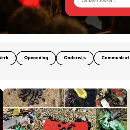
erk
Opvoeding
Onderwijs
Communicat