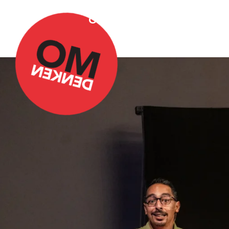
Over Omdenken
Podca