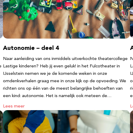
Autonomie – deel 4
Naar aanleiding van ons inmiddels uitverkochte theatercollege
N
e
Lastige kinderen? Heb jij even geluk! in het Fulcotheater in
L
IJsselstein nemen we je de komende weken in onze
I
omdenkverhalen graag mee in onze kijk op de opvoeding. We
o
richten ons op één van de meest belangrijke behoeften van
r
een kind: autonomie. Het is namelijk ook meteen de…
e
Lees meer
L