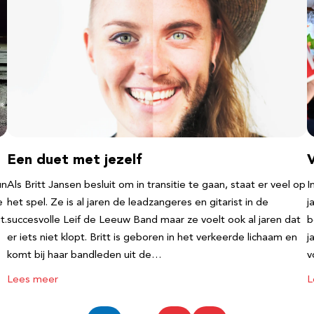
Een duet met jezelf
un
Als Britt Jansen besluit om in transitie te gaan, staat er veel op
I
e
het spel. Ze is al jaren de leadzangeres en gitarist in de
j
t.
succesvolle Leif de Leeuw Band maar ze voelt ook al jaren dat
b
er iets niet klopt. Britt is geboren in het verkeerde lichaam en
j
komt bij haar bandleden uit de…
v
Lees meer
L