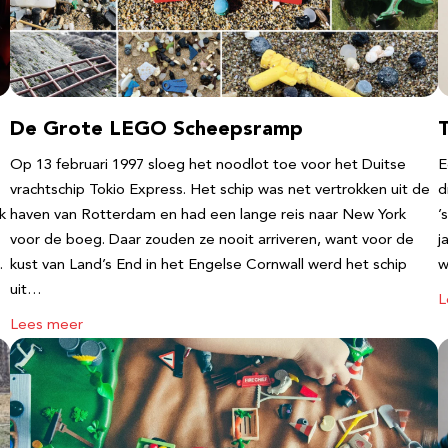
De Grote LEGO Scheepsramp
T
Op 13 februari 1997 sloeg het noodlot toe voor het Duitse
E
vrachtschip Tokio Express. Het schip was net vertrokken uit de
d
k
haven van Rotterdam en had een lange reis naar New York
’
voor de boeg. Daar zouden ze nooit arriveren, want voor de
j
…
kust van Land’s End in het Engelse Cornwall werd het schip
w
uit…
L
Lees meer