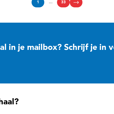
1
…
33
 in je mailbox? Schrijf je in 
haal?