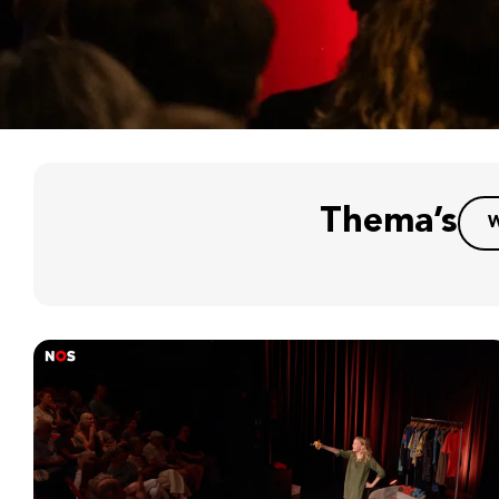
Thema’s
W