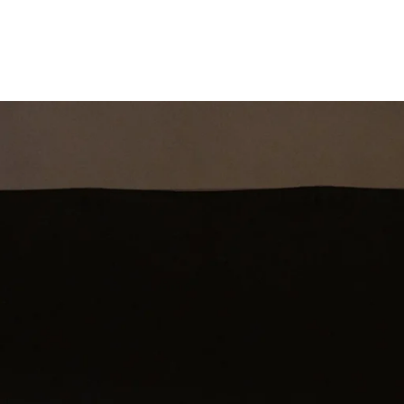
st
Theatershow
Training
Omdenkkrin