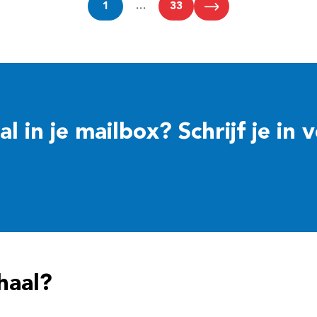
1
…
33
 in je mailbox? Schrijf je in 
haal?