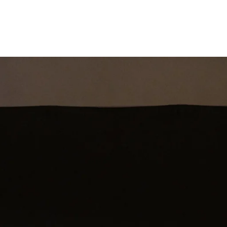
st
Theatershow
Training
Omdenkkrin