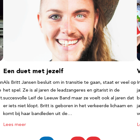
Een duet met jezelf
un
Als Britt Jansen besluit om in transitie te gaan, staat er veel op
I
e
het spel. Ze is al jaren de leadzangeres en gitarist in de
j
t.
succesvolle Leif de Leeuw Band maar ze voelt ook al jaren dat
b
er iets niet klopt. Britt is geboren in het verkeerde lichaam en
j
komt bij haar bandleden uit de…
v
Lees meer
L