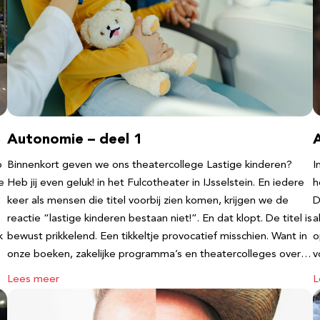
Autonomie – deel 1
b
Binnenkort geven we ons theatercollege Lastige kinderen?
I
e
Heb jij even geluk! in het Fulcotheater in IJsselstein. En iedere
h
keer als mensen die titel voorbij zien komen, krijgen we de
D
reactie “lastige kinderen bestaan niet!”. En dat klopt. De titel is
a
k
bewust prikkelend. Een tikkeltje provocatief misschien. Want in
o
onze boeken, zakelijke programma’s en theatercolleges over…
v
Lees meer
L