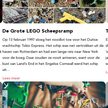
De Grote LEGO Scheepsramp
T
Op 13 februari 1997 sloeg het noodlot toe voor het Duitse
E
vrachtschip Tokio Express. Het schip was net vertrokken uit de
d
k
haven van Rotterdam en had een lange reis naar New York
’
voor de boeg. Daar zouden ze nooit arriveren, want voor de
j
…
kust van Land’s End in het Engelse Cornwall werd het schip
w
uit…
L
Lees meer