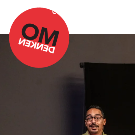
Over Omdenken
Podca