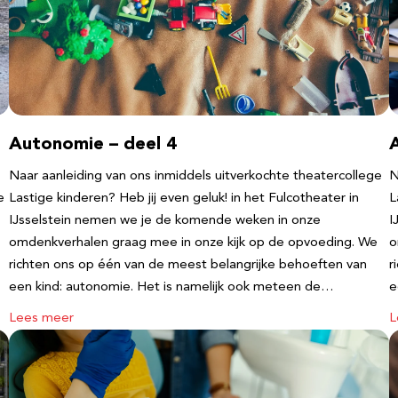
Autonomie – deel 4
Naar aanleiding van ons inmiddels uitverkochte theatercollege
N
e
Lastige kinderen? Heb jij even geluk! in het Fulcotheater in
L
IJsselstein nemen we je de komende weken in onze
I
omdenkverhalen graag mee in onze kijk op de opvoeding. We
o
richten ons op één van de meest belangrijke behoeften van
r
een kind: autonomie. Het is namelijk ook meteen de…
e
Lees meer
L