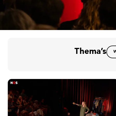
Thema’s
W