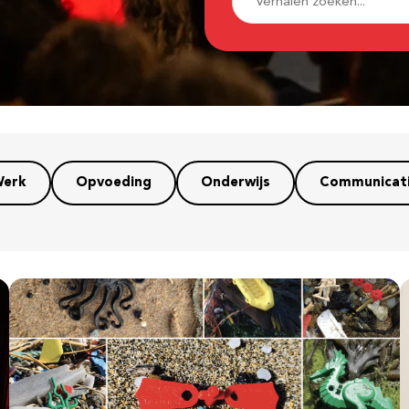
erk
Opvoeding
Onderwijs
Communicat